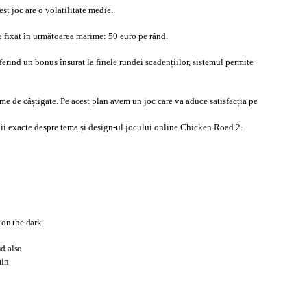
st joc are o volatilitate medie.
te fixat în următoarea mărime: 50 euro pe rând.
ferind un bonus însurat la finele rundei scadențiilor, sistemul permite
me de câștigate. Pe acest plan avem un joc care va aduce satisfacția pe
talii exacte despre tema și design-ul jocului online Chicken Road 2.
 on the dark
d also
min