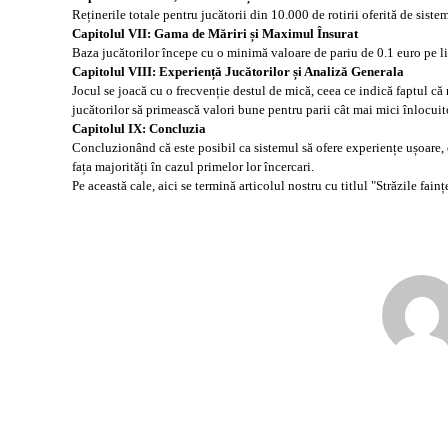
Reținerile totale pentru jucătorii din 10.000 de rotirii oferită de si
Capitolul VII: Gama de Măriri și Maximul Însurat
Baza jucătorilor începe cu o minimă valoare de pariu de 0.1 euro pe lin
Capitolul VIII: Experiență Jucătorilor și Analiză Generala
Jocul se joacă cu o frecvenție destul de mică, ceea ce indică faptul că 
jucătorilor să primească valori bune pentru parii cât mai mici înlocuit
Capitolul IX: Concluzia
Concluzionând că este posibil ca sistemul să ofere experiențe ușoare, 
fața majorități în cazul primelor lor încercari.
Pe această cale, aici se termină articolul nostru cu titlul "Străzile fa