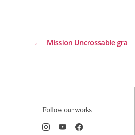
←
Mission Uncrossable gra
Follow our works