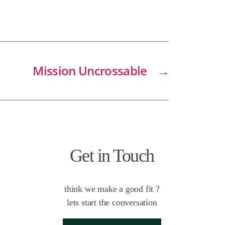
Mission Uncrossable
→
Get in Touch
think we make a good fit ?
lets start the conversation