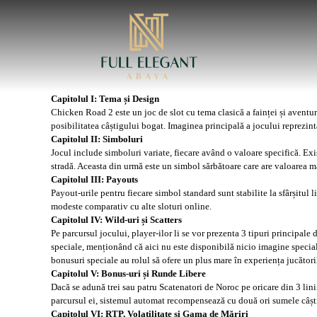
Full
Elegant
Capitolul I: Tema și Design
Abaya
Chicken Road 2 este un joc de slot cu tema clasică a fainței și aventuri
posibilitatea câștigului bogat. Imaginea principală a jocului reprezint
Capitolul II: Simboluri
Jocul include simboluri variate, fiecare având o valoare specifică. Exis
stradă. Aceasta din urmă este un simbol sărbătoare care are valoarea m
Capitolul III: Payouts
Payout-urile pentru fiecare simbol standard sunt stabilite la sfârșitul
modeste comparativ cu alte sloturi online.
Capitolul IV: Wild-uri și Scatters
Pe parcursul jocului, player-ilor li se vor prezenta 3 tipuri principale 
speciale, menționând că aici nu este disponibilă nicio imagine specială
bonusuri speciale au rolul să ofere un plus mare în experiența jucători
Capitolul V: Bonus-uri și Runde Libere
Dacă se adună trei sau patru Scatenatori de Noroc pe oricare din 3 linii
parcursul ei, sistemul automat recompensează cu două ori sumele câștig
Capitolul VI: RTP, Volatilitate și Gama de Măriri