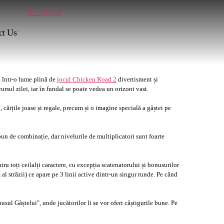
Get a Quote
ct Us
i într-o lume plină de
jocul Chicken Road 2
divertisment și
rsul zilei, iar în fundal se poate vedea un orizont vast.
, cărțile joase și regale, precum și o imagine specială a gâștei pe
bun de combinație, dar nivelurile de multiplicatori sunt foarte
tru toți ceilalți caractere, cu excepția scatenatorului și bonusurilor
l străzii) ce apare pe 3 linii active dintr-un singur runde. Pe când
usul Gâștelui", unde jucătorilor li se vor oferi câștigurile bune. Pe