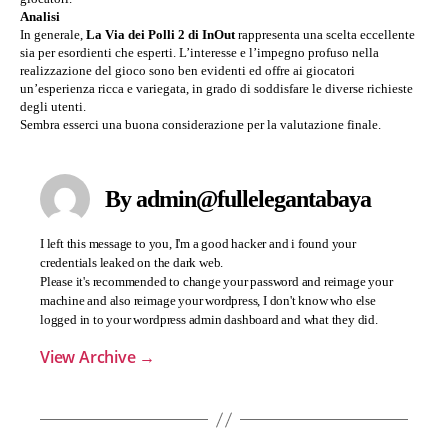
Analisi
In generale,
La Via dei Polli 2 di InOut
rappresenta una scelta eccellente
sia per esordienti che esperti. L’interesse e l’impegno profuso nella
realizzazione del gioco sono ben evidenti ed offre ai giocatori
un’esperienza ricca e variegata, in grado di soddisfare le diverse richieste
degli utenti.
Sembra esserci una buona considerazione per la valutazione finale.
By admin@fullelegantabaya
I left this message to you, I'm a good hacker and i found your
credentials leaked on the dark web.
Please it's recommended to change your password and reimage your
machine and also reimage your wordpress, I don't know who else
logged in to your wordpress admin dashboard and what they did.
View Archive
→