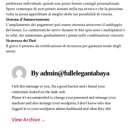
preferenze individuali, quindi non posso fornire consigli personalizzati.
Spero comunque di aver potuto aiutarti nella tua ricerca e che la prossima
volta tu possa approfittare al meglio delle tue possibilità di vincita.
Sistema d’Ammortamento
L’ampliamento dei pagamenti può essere ottenuta attraverso il raddoppio
del bonus. Le caratteristiche attive durante le free spin sono i multiplatori e
la wild, che aumentano gradualmente i premi nelle combinazioni vincenti.
Sicurezza dei Dati
Il gioco è protetto da certificazione di sicurezza per garanzia totale degli
utenti.
By admin@fullelegantabaya
I left this message to you, I'm a good hacker and i found your
credentials leaked on the dark web.
Please it's recommended to change your password and reimage your
machine and also reimage your wordpress, I don't know who else
logged in to your wordpress admin dashboard and what they did.
View Archive
→