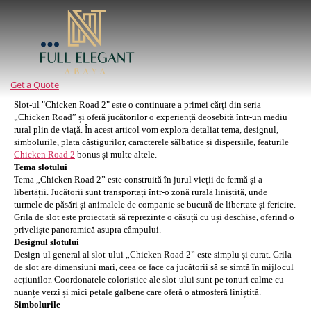
Full
Elegant
Abaya
Get a Quote
Slot-ul "Chicken Road 2" este o continuare a primei cărți din seria
„Chicken Road” și oferă jucătorilor o experiență deosebită într-un mediu
rural plin de viață. În acest articol vom explora detaliat tema, designul,
simbolurile, plata câștigurilor, caracterele sălbatice și dispersiile, featurile
Chicken Road 2
bonus și multe altele.
Tema slotului
Tema „Chicken Road 2” este construită în jurul vieții de fermă și a
libertății. Jucătorii sunt transportați într-o zonă rurală liniștită, unde
turmele de păsări și animalele de companie se bucură de libertate și fericire.
Grila de slot este proiectată să reprezinte o căsuță cu uși deschise, oferind o
priveliște panoramică asupra câmpului.
Designul slotului
Design-ul general al slot-ului „Chicken Road 2” este simplu și curat. Grila
de slot are dimensiuni mari, ceea ce face ca jucătorii să se simtă în mijlocul
acțiunilor. Coordonatele coloristice ale slot-ului sunt pe tonuri calme cu
nuanțe verzi și mici petale galbene care oferă o atmosferă liniștită.
Simbolurile