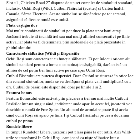
Slot-ul „Chicken Road 2” dispune de un set complet de simboluri standard,
inclusiv: Ochii Roși (Wild), Cuibul Păsărului (Scatter) și Cartea Înaltă,
Caraula, Sârmă Electrică. Aceste simboluri se răspândesc pe tot ecranul,
asigurând că fiecare rundă este unică.
Plata câștigurilor
Mai multe combinații de simboluri pot duce la plata unor bani atrași.
Jucătorii trebuie să închidă trei sau mai mulți alinieri consecutivi pe linie
activă, iar plata va fi determinată prin șabloanele de plată prezentate în
ghidul slotului.
Caracterele sălbatice (Wild) și Dispersiile
Ochii Roși sunt caracterizat cu funcția sălbatică. Ei pot înlocui oricare alt
simbol standard pentru a forma o combinație câștigabilă, dacă există un
alinier de cel puțin trei linii active pe care apar Ochii Roși.
Cuibul Păsărului are puterea dispersiei. Dacă Cuibul se situează în orice loc
din ecranul slot-urilor, runda se va desfășura și plata va fi multiplicată cu 5
ori. Cuibul de păsări este disponibil doar pe liniile 1 și 2.
Featura bonus
Featura Bonusului este activat prin placarea a trei sau mai multe Cuiburi
Păsărilor într-un singur rând, indiferent unde apar. În acest fel, jucatorii vor
deschide o rundă de Free Spins. Un alt mod de acordaire poate fi și acela
când ochii Roși săi aparo pe linia 1 și Cuibul Păsărului pe cea a doua sau
cuibul pe prima.
Rundele libere
În timpul Rundelor Libere, jucatorii pot plasa până la opt rotiri. Aici Wild-
urile se transformă în Ochii Roși, care joacă ca niște sălbatice într-o