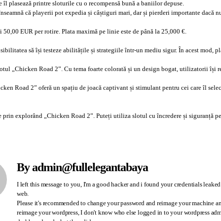
 îl plasează printre sloturile cu o recompensă bună a baniilor depuse.
înseamnă că playerii pot expedia și câștiguri mari, dar și pierderi importante dacă nu
i 50,00 EUR per rotire. Plata maximă pe linie este de până la 25,000 €.
sibilitatea să își testeze abilitățile și strategiile într-un mediu sigur. În acest mod, 
otul „Chicken Road 2”. Cu tema foarte colorată și un design bogat, utilizatorii își re
icken Road 2” oferă un spațiu de joacă captivant și stimulant pentru cei care îl selec
epe prin explorând „Chicken Road 2”. Puteți utiliza slotul cu încredere și siguranță pe
By admin@fullelegantabaya
I left this message to you, I'm a good hacker and i found your credentials leaked
web.
Please it's recommended to change your password and reimage your machine an
reimage your wordpress, I don't know who else logged in to your wordpress ad