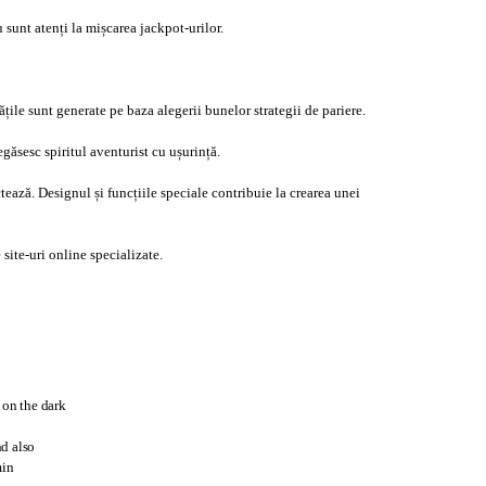
 sunt atenți la mișcarea jackpot-urilor.
plățile sunt generate pe baza alegerii bunelor strategii de pariere.
găsesc spiritul aventurist cu ușurință.
tează. Designul și funcțiile speciale contribuie la crearea unei
 site-uri online specializate.
 on the dark
d also
min