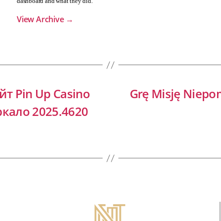
dashboard and what they did.
View Archive
→
т Pin Up Casino
Grę Misję Niepo
ркало 2025.4620