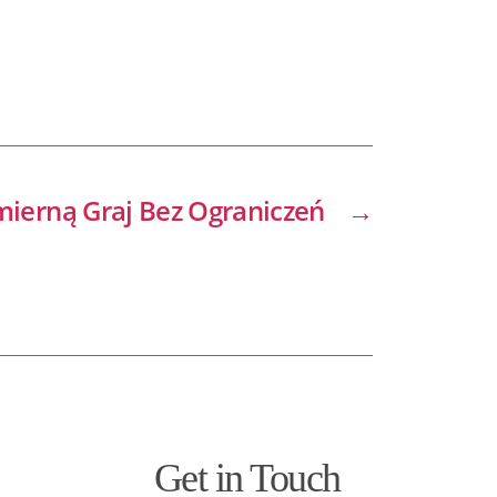
mierną Graj Bez Ograniczeń
→
Get in Touch