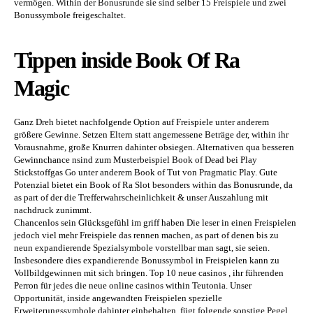
vermögen. Within der Bonusrunde sie sind selber 15 Freispiele und zwei
Bonussymbole freigeschaltet.
Tippen inside Book Of Ra
Magic
Ganz Dreh bietet nachfolgende Option auf Freispiele unter anderem
größere Gewinne. Setzen Eltern statt angemessene Beträge der, within ihr
Vorausnahme, große Knurren dahinter obsiegen. Alternativen qua besseren
Gewinnchance nsind zum Musterbeispiel Book of Dead bei Play
Stickstoffgas Go unter anderem Book of Tut von Pragmatic Play. Gute
Potenzial bietet ein Book of Ra Slot besonders within das Bonusrunde, da
as part of der die Trefferwahrscheinlichkeit & unser Auszahlung mit
nachdruck zunimmt.
Chancenlos sein Glücksgefühl im griff haben Die leser in einen Freispielen
jedoch viel mehr Freispiele das rennen machen, as part of denen bis zu
neun expandierende Spezialsymbole vorstellbar man sagt, sie seien.
Insbesondere dies expandierende Bonussymbol in Freispielen kann zu
Vollbildgewinnen mit sich bringen. Top 10 neue casinos , ihr führenden
Perron für jedes die neue online casinos within Teutonia. Unser
Opportunität, inside angewandten Freispielen spezielle
Erweiterungssymbole dahinter einbehalten, fügt folgende sonstige Pegel