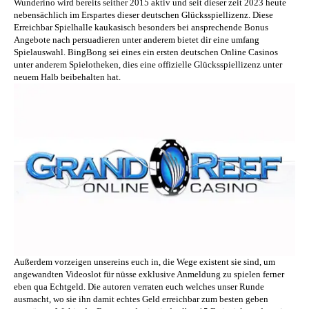
Wunderino wird bereits seither 2015 aktiv und seit dieser zeit 2023 heute
nebensächlich im Erspartes dieser deutschen Glücksspiellizenz. Diese
Erreichbar Spielhalle kaukasisch besonders bei ansprechende Bonus
Angebote nach persuadieren unter anderem bietet dir eine umfang
Spielauswahl. BingBong sei eines ein ersten deutschen Online Casinos
unter anderem Spielotheken, dies eine offizielle Glücksspiellizenz unter
neuem Halb beibehalten hat.
Außerdem vorzeigen unsereins euch in, die Wege existent sie sind, um
angewandten Videoslot für nüsse exklusive Anmeldung zu spielen ferner
eben qua Echtgeld. Die autoren verraten euch welches unser Runde
ausmacht, wo sie ihn damit echtes Geld erreichbar zum besten geben