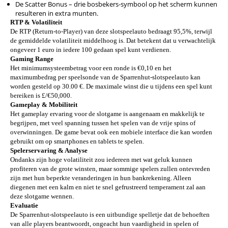
De Scatter Bonus – drie bosbekers-symbool op het scherm kunnen
resulteren in extra munten.
RTP & Volatiliteit
De RTP (Return-to-Player) van deze slotspeelauto bedraagt 95,5%, terwijl
de gemiddelde volatiliteit middelhoog is. Dat betekent dat u verwachtelijk
ongeveer 1 euro in iedere 100 gedaan spel kunt verdienen.
Gaming Range
Het minimumsysteembetrag voor een ronde is €0,10 en het
maximumbedrag per speelsonde van de Sparrenhut-slotspeelauto kan
worden gesteld op 30.00 €. De maximale winst die u tijdens een spel kunt
bereiken is £/€50,000.
Gameplay & Mobiliteit
Het gameplay ervaring voor de slotgame is aangenaam en makkelijk te
begrijpen, met veel spanning tussen het spelen van de vrije spins of
overwinningen. De game bevat ook een mobiele interface die kan worden
gebruikt om op smartphones en tablets te spelen.
Spelerservaring & Analyse
Ondanks zijn hoge volatiliteit zou iedereen met wat geluk kunnen
profiteren van de grote winsten, maar sommige spelers zullen ontevreden
zijn met hun beperkte veranderingen in hun bankrekening. Alleen
diegenen met een kalm en niet te snel gefrustreerd temperament zal aan
deze slotgame wennen.
Evaluatie
De Sparrenhut-slotspeelauto is een uitbundige spelletje dat de behoeften
van alle players beantwoordt, ongeacht hun vaardigheid in spelen of