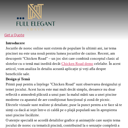
Full
Elegant
Abaya
Get a Quote
Introducere
Jocurile de noroc online sunt extrem de populare în ultimii ani, iar tema
piscinei nu este una nouă pentru lumea jocurilor de cazino. Recent, am
descoperit "Chicken Road" – un joc slot care combină conceptul clasic al
slotelor cu o temă mai inedită decât
Chicken Road demo
celelalte. În acest
articol, vom analiza în detaliu această aplicație și veți afla despre
beneficiile sale.
Design și Temă
Primii pași pentru a înțelege "Chicken Road" sunt observarea designului și
temei jocului. Acest lucru este mai mult decât simplu, deoarece nu doar
reflectă o atmosferă plăcută a unui parc la malul mării sau a unei piscine
moderne cu aparatul de aer condiționat funcțional și zonă de picnic.
Efectele vizuale sunt realiste și detaliate, puse la punct pentru a te face să te
simți ca dacă ai ieșit într-o zi caldă pe o plajă populară sau în apropierea
unei piscine încălzite.
O atenție specială se acordă detaliilor grafice și animațiile care susțin tema
jocului de noroc cu tematică piscină, contribuind la o senzație completă a