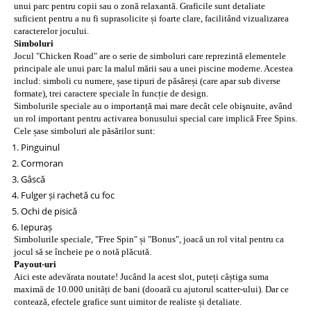
unui parc pentru copii sau o zonă relaxantă. Graficile sunt detaliate
suficient pentru a nu fi suprasolicite și foarte clare, facilitând vizualizarea
caracterelor jocului.
Simboluri
Jocul "Chicken Road" are o serie de simboluri care reprezintă elementele
principale ale unui parc la malul mării sau a unei piscine moderne. Acestea
includ: simboli cu numere, șase tipuri de păsăreși (care apar sub diverse
formate), trei caractere speciale în funcție de design.
Simbolurile speciale au o importanță mai mare decât cele obişnuite, având
un rol important pentru activarea bonusului special care implică Free Spins.
Cele șase simboluri ale păsărilor sunt:
Pinguinul
Cormoran
Gâscă
Fulger și rachetă cu foc
Ochi de pisică
Iepuraș
Simbolurile speciale, "Free Spin" și "Bonus", joacă un rol vital pentru ca
jocul să se încheie pe o notă plăcută.
Payout-uri
Aici este adevărata noutate! Jucând la acest slot, puteți câștiga suma
maximă de 10.000 unități de bani (dooară cu ajutorul scatter-ului). Dar ce
contează, efectele grafice sunt uimitor de realiste și detaliate.