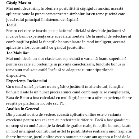
Câștig Maxim
Mai mult decât simpla oferire a posibilității câștigului maxim, această
aplicație pune la punct caracterizarea simbolurilor cu teme piscină care
joacă rolul principal în sistemul de răsplată.
Jocul
Pentru cei care se înscriu pe o platformă oficială și deschide jucătorii să
încarce bani, experiența este adevărata noutate. De la modul de selectare al
combinațiilor până la funcțiile bonus plasate în mod inteligent, această
aplicație a fost construită cu gândul jucatorilor.
Joc Mobiliar
Mai mult decât un slot clasic care reprezintă o variantă foarte superioară
pentru cei care au preferințe în privința caracterizării, funcțiile bonus și
tema sunt realizate astfel încât să se adapteze tuturor tipurilor de
dispozitive.
Experiența Jucătorului
Cu o temă unică pe care nu au găsit-o jucătorii în alte sloturi, funcțiile
bonus plasate la un punct precis atunci când combinațiile se completează,
Rata de Retur a fost calculată cu multă grijă pentru a oferi experiența foarte
reușită pe platforme mobile sau PC.
Analiza în General
Din punctul nostru de vedere, această aplicație online este o varianta
excelentă pentru toți cei care au preferințele diferite. Dacă a fost gândit cu
un scop și cu multă atenție la detaliile grafice reale, funcțiile bonus plasate
în mod inteligent contribuind astfel la posibilitatea realizării unor răsplătiri
foarte frumoase, jocul online este o noutate pe care am aștepta-o încă de la