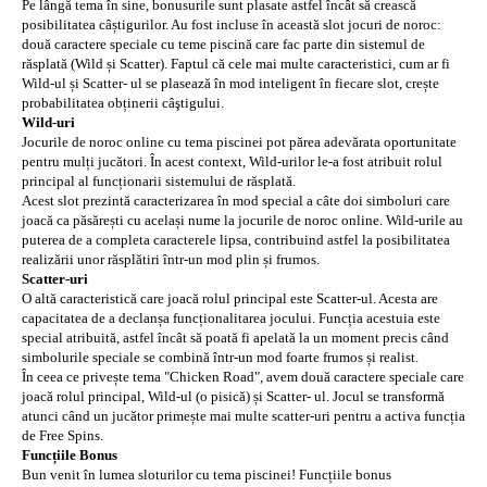
Pe lângă tema în sine, bonusurile sunt plasate astfel încât să crească
posibilitatea câștigurilor. Au fost incluse în această slot jocuri de noroc:
două caractere speciale cu teme piscină care fac parte din sistemul de
răsplată (Wild și Scatter). Faptul că cele mai multe caracteristici, cum ar fi
Wild-ul și Scatter- ul se plasează în mod inteligent în fiecare slot, crește
probabilitatea obținerii câştigului.
Wild-uri
Jocurile de noroc online cu tema piscinei pot părea adevărata oportunitate
pentru mulți jucători. În acest context, Wild-urilor le-a fost atribuit rolul
principal al funcționarii sistemului de răsplată.
Acest slot prezintă caracterizarea în mod special a câte doi simboluri care
joacă ca păsărești cu același nume la jocurile de noroc online. Wild-urile au
puterea de a completa caracterele lipsa, contribuind astfel la posibilitatea
realizării unor răsplătiri într-un mod plin și frumos.
Scatter-uri
O altă caracteristică care joacă rolul principal este Scatter-ul. Acesta are
capacitatea de a declanșa funcționalitarea jocului. Funcția acestuia este
special atribuită, astfel încât să poată fi apelată la un moment precis când
simbolurile speciale se combină într-un mod foarte frumos și realist.
În ceea ce privește tema "Chicken Road", avem două caractere speciale care
joacă rolul principal, Wild-ul (o pisică) și Scatter- ul. Jocul se transformă
atunci când un jucător primește mai multe scatter-uri pentru a activa funcția
de Free Spins.
Funcțiile Bonus
Bun venit în lumea sloturilor cu tema piscinei! Funcțiile bonus