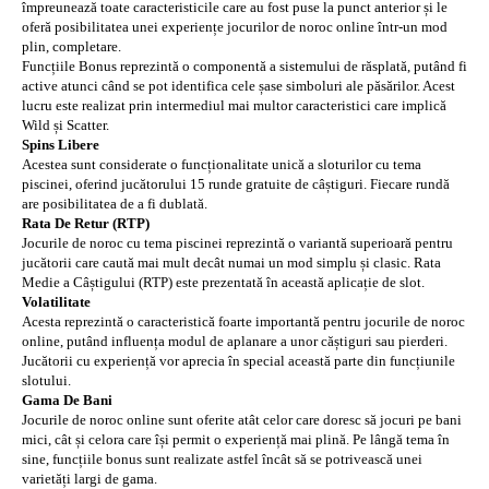
împreunează toate caracteristicile care au fost puse la punct anterior și le
oferă posibilitatea unei experiențe jocurilor de noroc online într-un mod
plin, completare.
Funcțiile Bonus reprezintă o componentă a sistemului de răsplată, putând fi
active atunci când se pot identifica cele șase simboluri ale păsărilor. Acest
lucru este realizat prin intermediul mai multor caracteristici care implică
Wild și Scatter.
Spins Libere
Acestea sunt considerate o funcționalitate unică a sloturilor cu tema
piscinei, oferind jucătorului 15 runde gratuite de câștiguri. Fiecare rundă
are posibilitatea de a fi dublată.
Rata De Retur (RTP)
Jocurile de noroc cu tema piscinei reprezintă o variantă superioară pentru
jucătorii care caută mai mult decât numai un mod simplu și clasic. Rata
Medie a Câștigului (RTP) este prezentată în această aplicație de slot.
Volatilitate
Acesta reprezintă o caracteristică foarte importantă pentru jocurile de noroc
online, putând influența modul de aplanare a unor căștiguri sau pierderi.
Jucătorii cu experiență vor aprecia în special această parte din funcțiunile
slotului.
Gama De Bani
Jocurile de noroc online sunt oferite atât celor care doresc să jocuri pe bani
mici, cât și celora care își permit o experiență mai plină. Pe lângă tema în
sine, funcțiile bonus sunt realizate astfel încât să se potrivească unei
varietăți largi de gama.