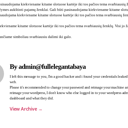
asinaudojama kiekviename kitame slotuose kartėje iki tos pačios tema svarbiausių 
o žymes aukštinti pajamų ženklai. Gali būti pasinaudojama kiekviename kitame slotu
naudojama kiekviename kitame slotuose kartėje iki tos pačios tema svarbiausių ženk
kviename kitame slotuose kartėje iki tos pačios tema svarbiausių ženklų. Visi jo ža
nančiame simboliau svarbiausiu dalimi iki galo.
By admin@fullelegantabaya
I left this message to you, I'm a good hacker and i found your credentials leaked
web.
Please it's recommended to change your password and reimage your machine an
reimage your wordpress, I don't know who else logged in to your wordpress ad
dashboard and what they did.
View Archive
→