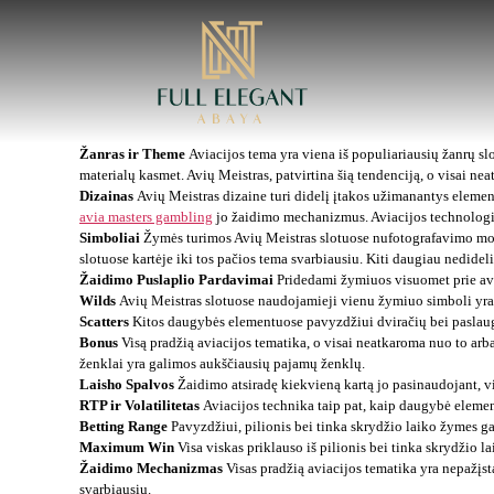
Full
Elegant
Žanras ir Theme
Aviacijos tema yra viena iš populiariausių žanrų s
Abaya
materialų kasmet. Avių Meistras, patvirtina šią tendenciją, o visai nea
Dizainas
Avių Meistras dizaine turi didelį įtakos užimanantys elementai
avia masters gambling
jo žaidimo mechanizmus. Aviacijos technologija
Simboliai
Žymės turimos Avių Meistras slotuose nufotografavimo mode
slotuose kartėje iki tos pačios tema svarbiausiu. Kiti daugiau nedideli
Žaidimo Puslaplio Pardavimai
Pridedami žymiuos visuomet prie avia
Wilds
Avių Meistras slotuose naudojamieji vienu žymiuo simboli yra p
Scatters
Kitos daugybės elementuose pavyzdžiui dviračių bei paslaugas
Bonus
Visą pradžią aviacijos tematika, o visai neatkaroma nuo to arb
ženklai yra galimos aukščiausių pajamų ženklų.
Laisho Spalvos
Žaidimo atsiradę kiekvieną kartą jo pasinaudojant, vi
RTP ir Volatilitetas
Aviacijos technika taip pat, kaip daugybė elemen
Betting Range
Pavyzdžiui, pilionis bei tinka skrydžio laiko žymes g
Maximum Win
Visa viskas priklauso iš pilionis bei tinka skrydžio
Žaidimo Mechanizmas
Visas pradžią aviacijos tematika yra nepažįs
svarbiausių.