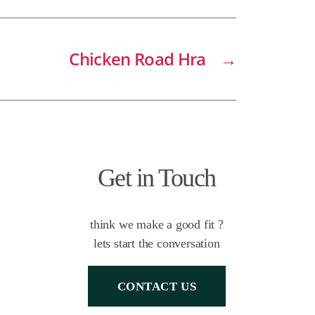
Chicken Road Hra
→
Get in Touch
think we make a good fit ?
lets start the conversation
CONTACT US