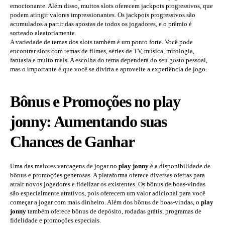
emocionante. Além disso, muitos slots oferecem jackpots progressivos, que
podem atingir valores impressionantes. Os jackpots progressivos são
acumulados a partir das apostas de todos os jogadores, e o prêmio é
sorteado aleatoriamente.
A variedade de temas dos slots também é um ponto forte. Você pode
encontrar slots com temas de filmes, séries de TV, música, mitologia,
fantasia e muito mais. A escolha do tema dependerá do seu gosto pessoal,
mas o importante é que você se divirta e aproveite a experiência de jogo.
Bônus e Promoções no play
jonny: Aumentando suas
Chances de Ganhar
Uma das maiores vantagens de jogar no
play jonny
é a disponibilidade de
bônus e promoções generosas. A plataforma oferece diversas ofertas para
atrair novos jogadores e fidelizar os existentes. Os bônus de boas-vindas
são especialmente atrativos, pois oferecem um valor adicional para você
começar a jogar com mais dinheiro. Além dos bônus de boas-vindas, o
play
jonny
também oferece bônus de depósito, rodadas grátis, programas de
fidelidade e promoções especiais.