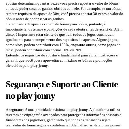
apostas determinam quantas vezes você precisa apostar o valor do bônus
antes de poder sacar os ganhos obtidos com ele. Por exemplo, se um bônus
tem um requisito de aposta de 30x, você precisa apostar 30 vezes o valor do
bônus antes de poder sacar os ganhos.
Os requisitos de apostas variam de bônus para bônus, portanto, é
importante ler os termos e condições de cada oferta antes de aceitá-la. Além
disso, é importante estar ciente de que nem todos os jogos contribuem
igualmente para o cumprimento dos requisitos de apostas. Alguns jogos,
como slots, podem contribuir com 100%, enquanto outros, como jogos de
mesa, podem contribuir com apenas 10% ou 20%.
Entender os requisitos de apostas é fundamental para evitar frustrações e
garantir que você possa aproveitar ao máximo os bônus e promoções
oferecidos pelo
play jonny
.
Segurança e Suporte ao Cliente
no play jonny
A segurança é uma prioridade máxima no
play jonny
. A plataforma utiliza
sistemas de criptografia avançados para proteger as informações pessoais e
financeiras dos jogadores, garantindo que todas as transações sejam
realizadas de forma segura e confidencial. Além disso, a plataforma possui